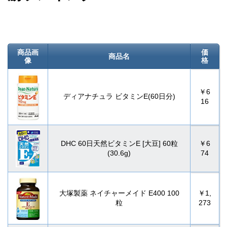
商品画
価
商品名
像
格
￥6
ディアナチュラ ビタミンE(60日分)
16
DHC 60日天然ビタミンE [大豆] 60粒
￥6
(30.6g)
74
大塚製薬 ネイチャーメイド E400 100
￥1,
粒
273