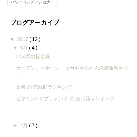
パワーコンディショナ－
ブログアーカイブ
▼
2017
( 12 )
▼
3月
( 4 )
バス用水栓金具
ガーデンすべホース・タカギかんたん液肥希釈キッ
ト
葉酸 の 売れ筋ランキング
ビタミンEサプリメント の 売れ筋ランキング
►
2月
( 7 )