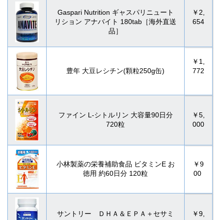
Gaspari Nutrition ギャスパリニュート
￥2,
リション アナバイト 180tab［海外直送
654
品］
￥1,
豊年 大豆レシチン(顆粒250g缶)
772
ファイン L-シトルリン 大容量90日分
￥5,
720粒
000
小林製薬の栄養補助食品 ビタミンE お
￥9
徳用 約60日分 120粒
00
サントリー ＤＨＡ＆ＥＰＡ＋セサミ
￥9,